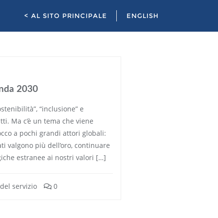
< AL SITO PRINCIPALE
ENGLISH
enda 2030
tenibilità”, “inclusione” e
utti. Ma c’è un tema che viene
cco a pochi grandi attori globali:
ti valgono più dell’oro, continuare
iche estranee ai nostri valori […]
 del servizio
0