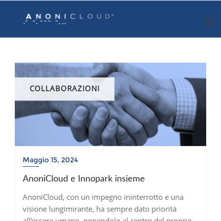
Skip
to
content
COLLABORAZIONI
Maggio 15, 2024
AnoniCloud e Innopark insieme
AnoniCloud, con un impegno ininterrotto e una
visione lungimirante, ha sempre dato priorità
all’essere umano, ponendolo al centro del proprio